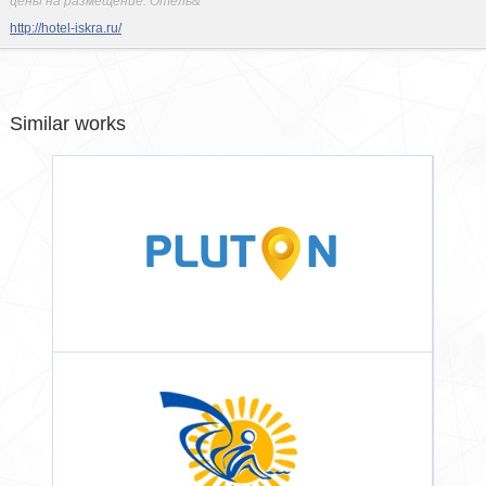
цены на размещение. Отель&
http://hotel-iskra.ru/
Similar works