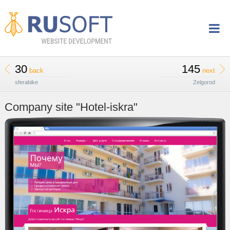
30
145
back
next
sferabike
Zelgorod
Company site "Hotel-iskra"