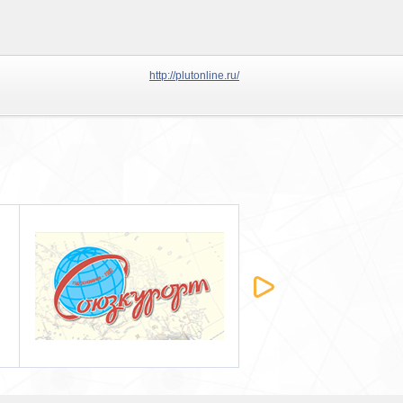
http://plutonline.ru/
Национальная
Парк-отель Морозовк
Информационная
Курортная Сеть 2013