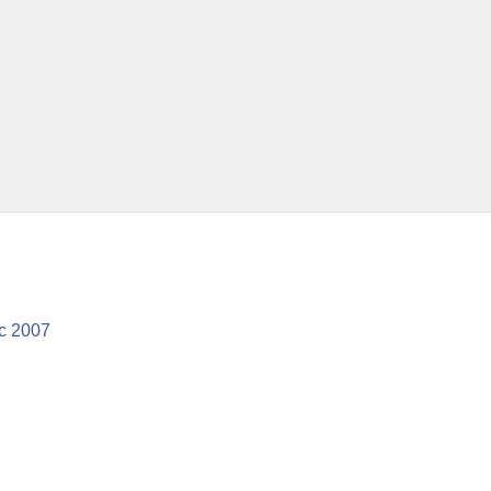
с 2007
статистических данных и индивидуализации наших