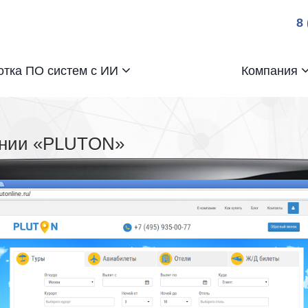
8
отка ПО систем с ИИ
Компания
ании «PLUTON»
lutonline.ru/