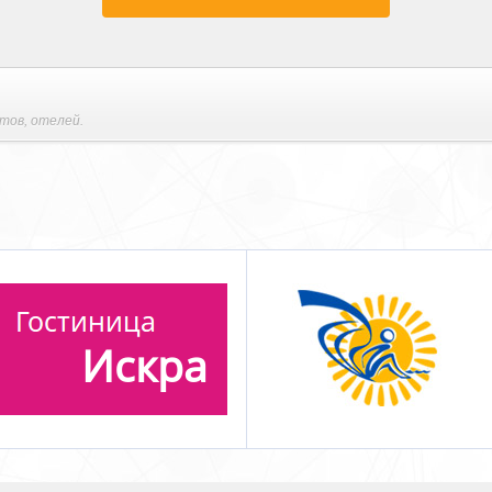
етов
,
отелей.
Национальная
Союзкурорт
Информационная
Курортная Сеть 2014