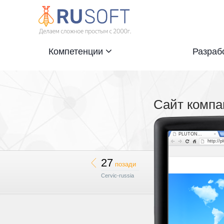
Компетенции
Разраб
Сайт комп
PLUTON...
http://p
27
позади
Cervic-russia