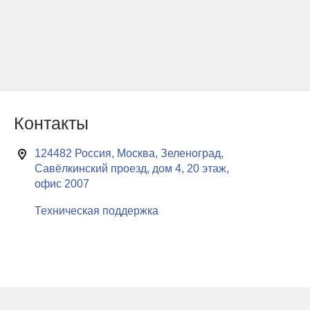
Контакты
124482 Россия, Москва, Зеленоград,
Савёлкинский проезд, дом 4, 20 этаж,
офис 2007
Техническая поддержка
Мы используем cookie-файлы для хранения информации о
x
ваших предпочтениях на нашем веб-сайте, а также для сбора
статистических данных и индивидуализации наших маркетинговых
мероприятий. Если вы переходите на веб-сайт, вы принимаете наши
условия использования cookie-файлов.