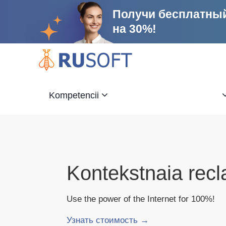
Получи бесплатный
на 30%!
Kompetencii
Razrabotka
Kontekstnaia rec
Prodvizhenie sai`
i soprovozhdenie 
Use the power of the Internet for 100%!
One of the most effective ways to expand
Узнать стоимость →
Узнать стоимость →
In 2011 the company "RuSoft" celebrated i