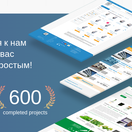
 к нам
 вас
ростым!
600
completed projects