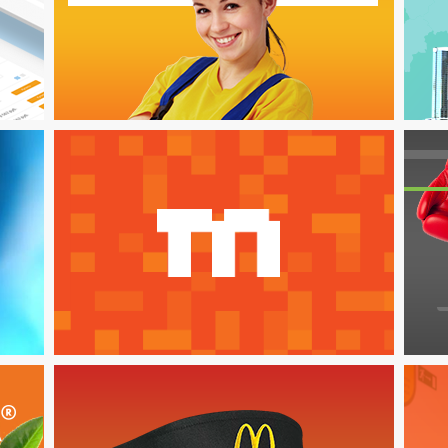
Zdanie.info
Смотреть кейс
Интернет магазин
товаров для спорта
и отдыха
Смотреть кейс
Сайт сети медицинских
клиник «Доктор рядом»