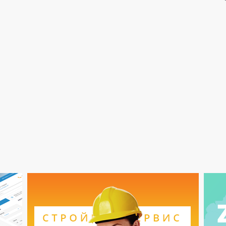
ndividual projects and is one of the few companies in
long-term projects, the complexity of which is
ng design, site development, promotion and
d hosting. Our clients include government agencies
ects and companies, long-established in the market.
tomers!
Портал коммерческой
недвижимости