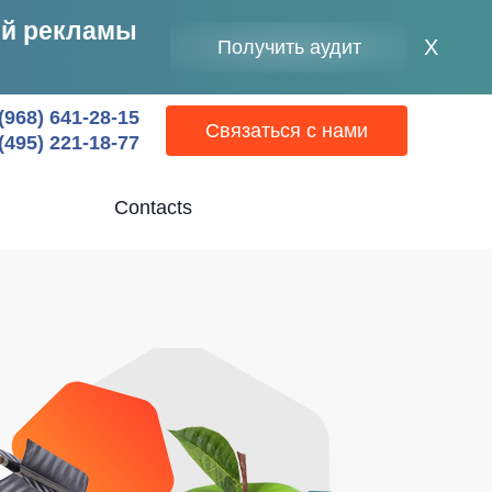
ей рекламы
Clos
X
Получить аудит
moda
wind
(968) 641-28-15
Связаться с нами
(495) 221-18-77
Contacts