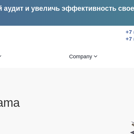
 аудит и увеличь эффективность сво
+7 
+7 
Company
lama
tov
sai`tov
 customer base.
ts tenth anniversary.