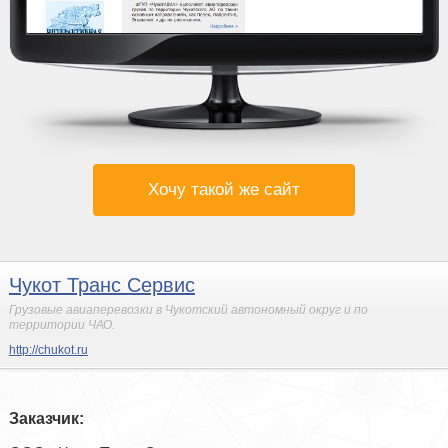
Хочу такой же сайт
Чукот Транс Сервис
Грузовые авиаперевозки в Чукотский автономный округ и по
территории ЧАО.
http://chukot.ru
Заказчик: