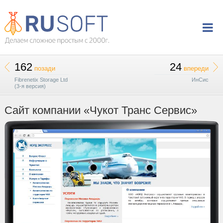
162
24
позади
впереди
Fibrenetix Storage Ltd
ИнСис
(3-я версия)
Сайт компании «Чукот Транс Сервис»