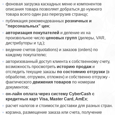
фоновая загрузка каскадных меню и компонентов
описания товара позволяет добраться до нужного
товара всего один раз перегрузив странцу;
публикация рекомендованных
розничных и
"персональных" цен
;
авторизация покупателей
и деление их на
произвольное число
ценовых групп
(дилеры, VAR,
дистрибуторы и т.д.);
ведение счетов (quotations) и заказов (orders) по
каждому покупателю;
авторизованный доступ клиента к собственному счету,
возможность просмотреть
историю продаж
и
отследить текущие заказы
по состоянию отгрузки
(в
обработке, отгружен, отложен) и собственно отгрузку -
фактического
движения товаров
по номерам
документов;
он-лайн оплата через систему CyberCash с
кредитных карт Visa, Master Card, AmEx
;
расчет налогов и стоимости доставки для разных стран.
корзина, размещение заказа или счета, получение