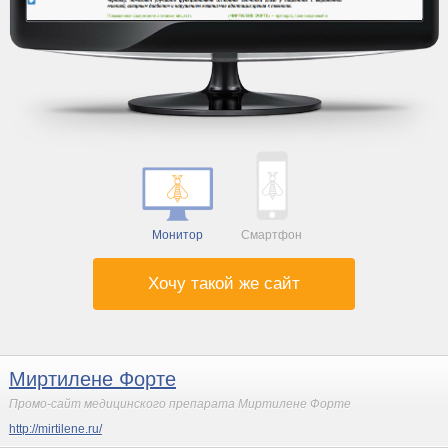
Монитор
Смартфон
Хочу такой же сайт
Миртилене Форте
Промо-сайт медицинского препарата Миртилене Форте
http://mirtilene.ru/