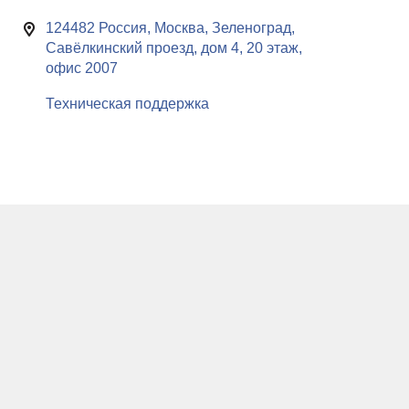
124482 Россия, Москва, Зеленоград,
Савёлкинский проезд, дом 4, 20 этаж,
офис 2007
Техническая поддержка
Мы используем cookie-файлы для хранения информации о
x
ваших предпочтениях на нашем веб-сайте, а также для сбора
статистических данных и индивидуализации наших маркетинговых
мероприятий. Если вы переходите на веб-сайт, вы принимаете наши
условия использования cookie-файлов.
© ООО «РуСофт» мы делаем сложное простым
c 2000 года