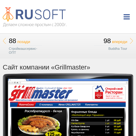
88
98
позади
впереди
Строймашсервис-
Buddha Tour
ОПТ
Сайт компании «Grillmaster»