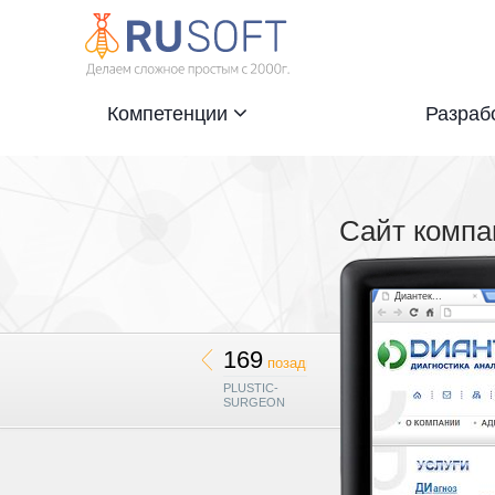
Компетенции
Разраб
Сайт компа
Диантек...
169
позади
PLUSTIC-
SURGEON