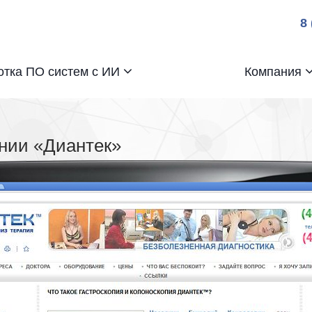
8
отка ПО систем с ИИ
Компания
нии «Диантек»