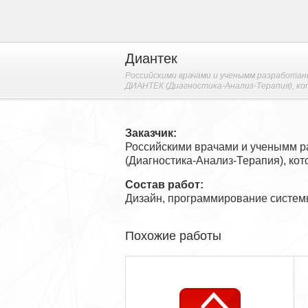
Диантек
Российскими врачами и ученымм разработан
ДИАНТЕК (Диагностика-Анализ-Терапия), кот
Заказчик:
Российскими врачами и ученымм р
(Диагностика-Анализ-Терапия), кот
Состав работ:
Дизайн, программирование системы
Похожие работы
ед