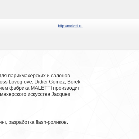
http://maletti.ru
ля парикмахерских и салонов
oss Lovegrove, Didier Gomez, Borek
нием фабрика MALETTI производит
махерского искусства Jacques
г, разработка flash-роликов.