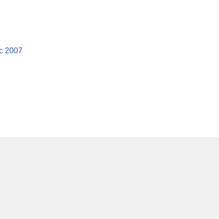
с 2007
статистических данных и индивидуализации наших
.