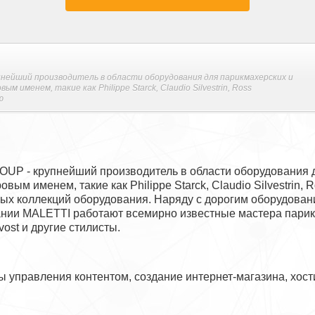
нейший производитель в области оборудования для парикмахерских и
 именем, такие как Philippe Starck, Claudio Silvestrin, Ross
ю
UP - крупнейший производитель в области оборудования д
ым именем, такие как Philippe Starck, Claudio Silvestrin, R
вых коллекций оборудования. Наряду с дорогим оборудова
ании MALETTI работают всемирно известные мастера парик
vost и другие стилисты.
управления контентом, создание интернет-магазина, хостин