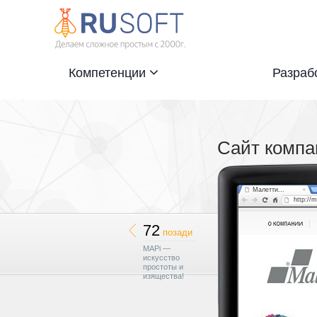
Компетенции
Разраб
Сайт компа
Малетти...
http://m
72
позади
MAPi —
искусство
простоты и
изящества!