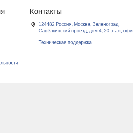
ия
Контакты
124482 Россия, Москва, Зеленоград,
Савёлкинский проезд, дом 4, 20 этаж, офи
Техническая поддержка
льности
нформации о ваших предпочтениях на нашем веб-сайте, а также для сбора 
дите на веб-сайт, вы принимаете наши условия использования cookie-файлов
2000 года