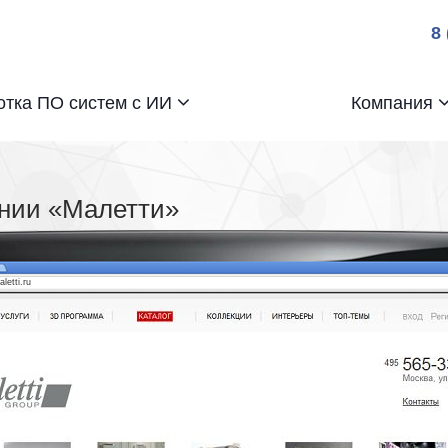
8
отка ПО систем с ИИ
Компания
нии «Малетти»
aletti.ru