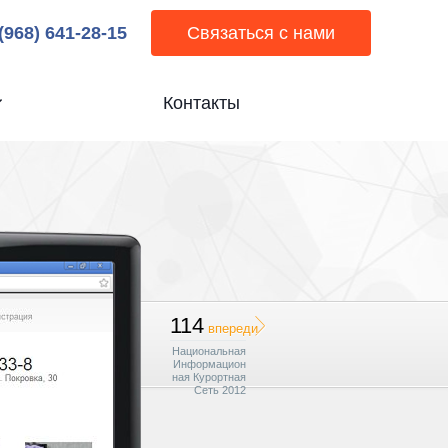
 (968) 641-28-15
Связаться с нами
Контакты
114
впереди
Национальная
Информацион
ная Курортная
Сеть 2012