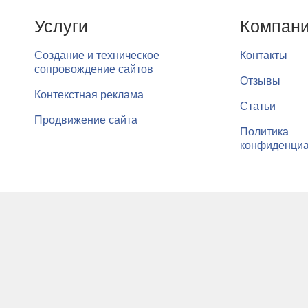
Услуги
Компан
Создание и техническое
Контакты
сопровождение сайтов
Отзывы
Контекстная реклама
Статьи
Продвижение сайта
Политика
конфиденциа
Мы используем cookie-файлы для хранения и
x
маркетинговых мероприятий. Если вы перехо
© ООО «РуСофт» мы делаем сложное простым c 