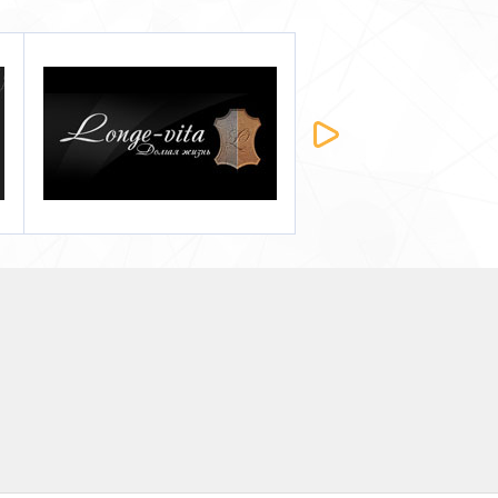
WK интерьер
Ладен