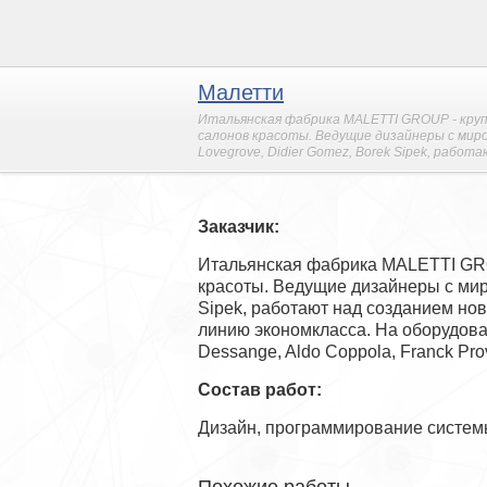
Малетти
Итальянская фабрика MALETTI GROUP - круп
салонов красоты. Ведущие дизайнеры с мировым
Lovegrove, Didier Gomez, Borek Sipek, работа
Заказчик:
Итальянская фабрика MALETTI GRO
красоты. Ведущие дизайнеры с миров
Sipek, работают над созданием но
линию экономкласса. На оборудов
Dessange, Aldo Coppola, Franck Pro
Состав работ:
Дизайн, программирование системы 